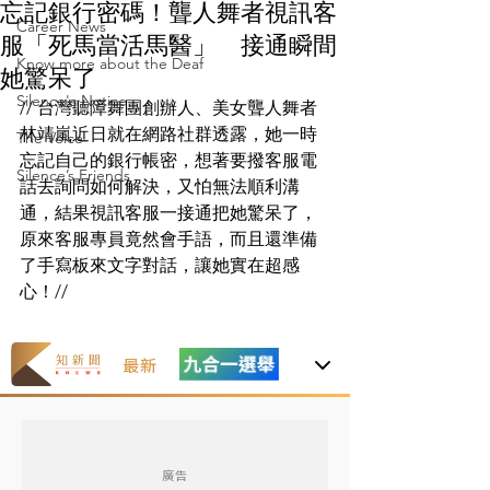
忘記銀行密碼！聾人舞者視訊客
Career News
服「死馬當活馬醫」 接通瞬間
Know more about the Deaf
她驚呆了
Silence's Notice
// 
台灣聽障舞團創辦人、美女聾人舞者
林靖嵐近日就在網路社群透露，她一時
The Voice
忘記自己的銀行帳密，想著要撥客服電
Silence’s Friends
話去詢問如何解決，又怕無法順利溝
通，結果視訊客服一接通把她驚呆了，
原來客服專員竟然會手語，而且還準備
了手寫板來文字對話，讓她實在超感
心！//