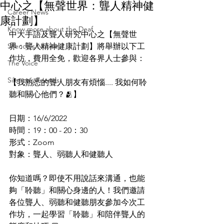
中心之【無聲世界：聾人精神健
Career News
康計劃】
Know more about the Deaf
中大手語及聾人研究中心之【無聲世
Silence's Notice
界：聾人精神健康計劃】將舉辦以下工
作坊，費用全免，歡迎各界人士參與：
The Voice
Silence’s Friends
【我熟悉的聾人朋友有煩惱.... 我如何聆
聽和關心他們？🫂】
日期：16/6/2022
時間：19：00 - 20：30
形式：Zoom
對象：聾人、弱聽人和健聽人
你知道嗎？即使不用說話來溝通，也能
夠「聆聽」和關心身邊的人！我們邀請
各位聾人、弱聽和健聽朋友參加今次工
作坊，一起學習「聆聽」和陪伴聾人的