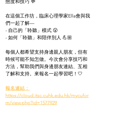
態度和技巧 💬
在這個工作坊，臨床心理學家Ella會與我
們一起了解—
- 自己的「聆聽」模式 😲
- 如何「聆聽」和陪伴別人 💪🏼
每個人都希望支持身邊親人朋友，但有
時候可能不知怎做。今次會分享技巧和
方法，幫助我們與身邊朋友連結、互相
了解和支持。來報名一起學習吧！🤍
報名連結：
https://cloud.itsc.cuhk.edu.hk/mycufor
m/view.php?id=1577929