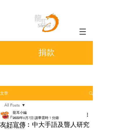
捐款
文章
All Posts
龍耳小編
All Posts
2022年6月7日
讀畢需時 1 分鐘
友好宣傳︰中大手語及聾人研究
Deaf News