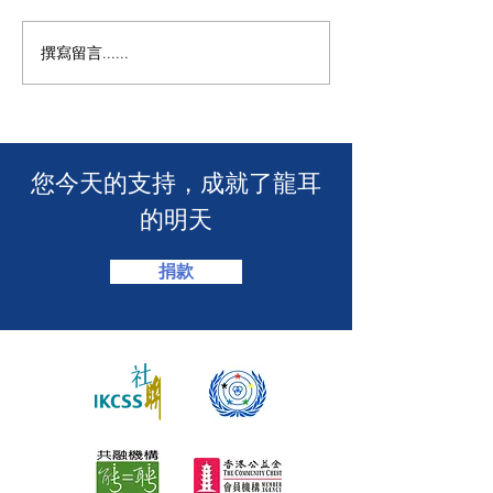
撰寫留言......
年度慈善自助午餐&晚餐
【SUUNTO RUN 
2025 - 一起創造改變！🎉
MACAU】
​您今天的支持，成就了龍耳
的明天
捐款