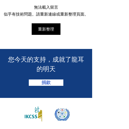
M+ | 看我今天
無法載入留言
香港警務處 | 網上申請992
似乎有技術問題。請重新連線或重新整理頁面。
緊急短訊求助服務
重新整理
​您今天的支持，成就了龍耳
的明天
捐款