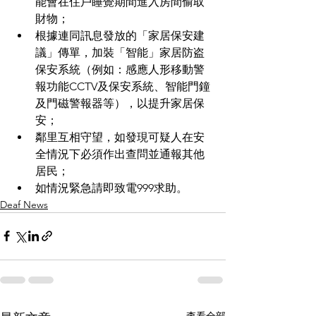
能會在住戶睡覺期間進入房間偷取
財物；
根據連同訊息發放的「家居保安建
議」傳單，加裝「智能」家居防盗
保安系統（例如：感應人形移動警
報功能CCTV及保安系統、智能門鐘
及門磁警報器等），以提升家居保
安；
鄰里互相守望，如發現可疑人在安
全情況下必須作出查問並通報其他
居民；
如情況緊急請即致電999求助。
Deaf News
查看全部