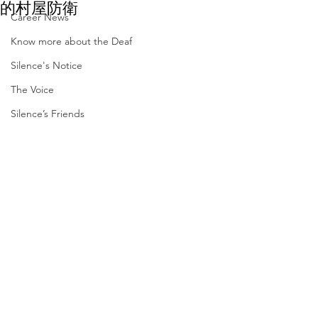
的村屋防衛
Career News
Know more about the Deaf
Silence's Notice
The Voice
Silence’s Friends