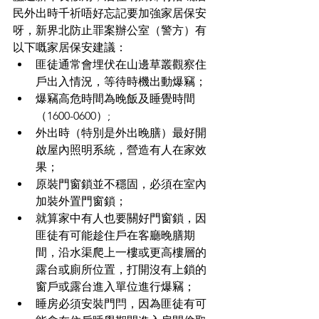
民外出時千祈唔好忘記要加強家居保安
呀，新界北防止罪案辦公室（警方）有
以下嘅家居保安建議：
匪徒通常會埋伏在山邊草叢觀察住
戶出入情況，等待時機出動爆竊；
爆竊高危時間為晚飯及睡覺時間
（1600-0600）;
外出時（特別是外出晚膳）最好開
啟屋內照明系統，營造有人在家效
果；
原裝門窗鎖並不穩固，必須在室內
加裝外置門窗鎖；
就算家中有人也要關好門窗鎖，因
匪徒有可能趁住戶在客廳晚膳期
間，沿水渠爬上一樓或更高樓層的
露台或廁所位置，打開沒有上鎖的
窗戶或露台進入單位進行爆竊；
睡房必須安裝門閂，因為匪徒有可