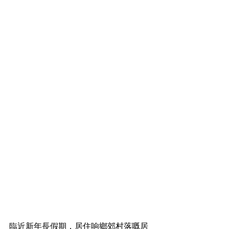
臨近新年長假期，居住响鄉郊村落嘅居