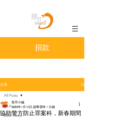
捐款
文章
All Posts
龍耳小編
All Posts
2023年1月18日
讀畢需時 1 分鐘
協助警方防止罪案科，新春期間
Deaf News