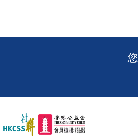
人的聲音 👂 電影「玲瓏」沙田
大圍圍方戲院成功放映！
​