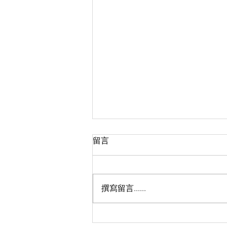
留言
撰寫留言......
【感恩關注】❤️ 讓我們聆聽聾