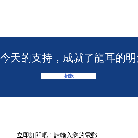
店「糯語 NUMEE」正式開
葵盛
幕，會員專享 7 折優惠！】🎊
手語
您今天的支持，成就了龍耳的明
捐款
​立即訂閱吧！請輸入您的電郵