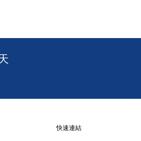
西邨消防安全簡介會提供
翻譯】 🤟
天
快速連結