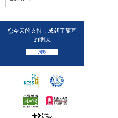
🧯 【推動資訊無障礙！龍
【🎳 聾健同樂
耳為葵盛西邨消防安全簡
力！「龍耳」會
介會提供手語翻譯】 🤟
「LING皇LIN
2026」🏆】
​您今天的支持，成就了龍耳
的明天
捐款