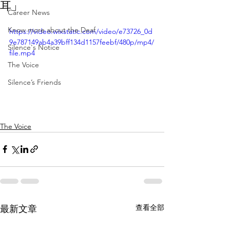
耳」
Career News
Know more about the Deaf
https://video.wixstatic.com/video/e73726_0d
9e787149ab4a39bff134d1157feebf/480p/mp4/
Silence's Notice
file.mp4
The Voice
Silence’s Friends
The Voice
查看全部
最新文章