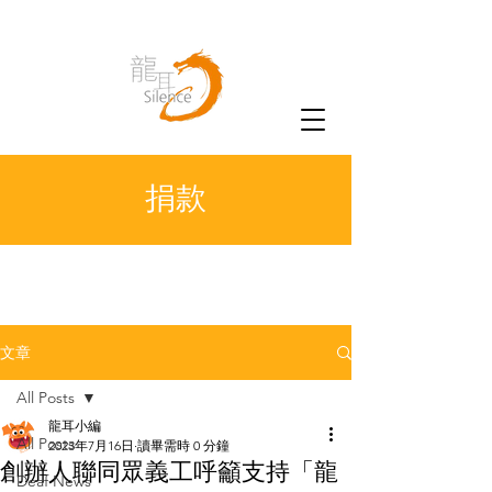
捐款
文章
All Posts
龍耳小編
All Posts
2023年7月16日
讀畢需時 0 分鐘
創辦人聯同眾義工呼籲支持「龍
Deaf News