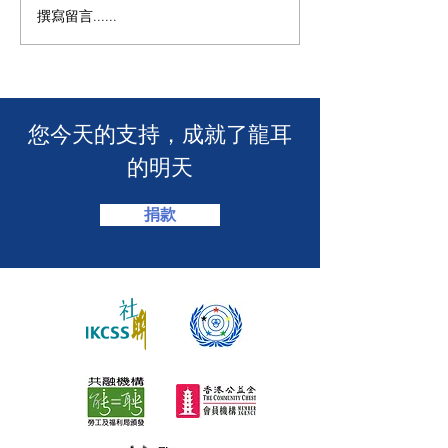
撰寫留言......
🧯 【推動資訊無障礙！龍
【🎳 聾健同樂
耳為葵盛西邨消防安全簡
力！「龍耳」會
介會提供手語翻譯】 🤟
「LING皇LIN
2026」🏆】
​您今天的支持，成就了龍耳
的明天
捐款