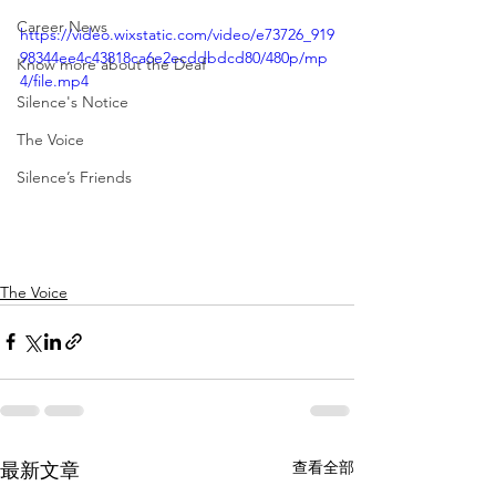
Career News
https://video.wixstatic.com/video/e73726_919
98344ee4c43818ca6e2ecddbdcd80/480p/mp
Know more about the Deaf
4/file.mp4
Silence's Notice
The Voice
Silence’s Friends
The Voice
查看全部
最新文章