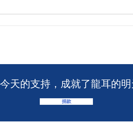
M+
香港警務處 | 網上申請992緊
急短訊求助服務
您今天的支持，成就了龍耳的明
捐款