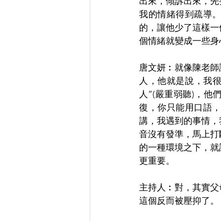
出來，傾訴出來，先
我的情緒得到疏導
的，讓他少了這樣一
個情緒就變成一些身
唐文妍︰就像陳老師
人，他就是說，我很
人”(嚴重弱聽)，
復，你只能用口語
講，我遇到的事情，
音沒有發準，馬上打
的一種環境之下，就
更重要。
主持人︰對，其實父
這個反而被壓抑了。