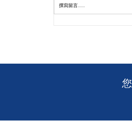
撰寫留言......
殘疾人士免費乘搭車船日
​