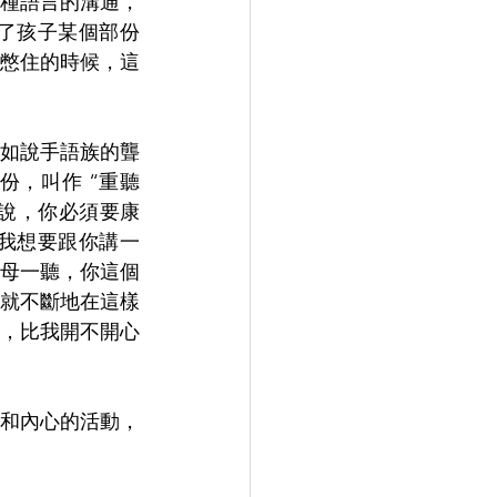
種語言的溝通，
了孩子某個部份
憋住的時候，這
如說手語族的聾
，叫作 “重聽
得說，你必須要康
我想要跟你講一
母一聽，你這個
就不斷地在這樣
，比我開不開心
和內心的活動，