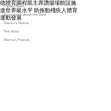
德體育園程凱主席讚揚場館設施
Career News
達世界級水平 助推動殘疾人體育
Know more about the Deaf
運動發展
Silence's Notice
The Voice
Silence’s Friends