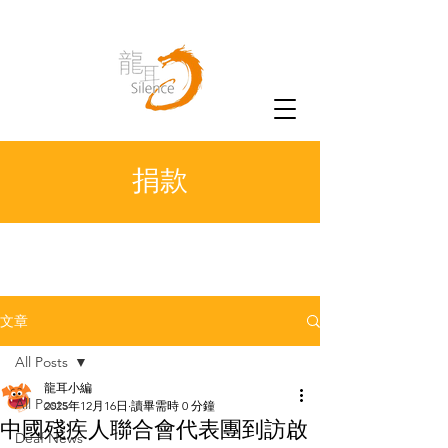
捐款
文章
All Posts
龍耳小編
All Posts
2025年12月16日
讀畢需時 0 分鐘
中國殘疾人聯合會代表團到訪啟
Deaf News