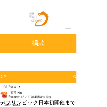
捐款
文章
All Posts
龍耳小編
All Posts
2024年11月21日
讀畢需時 0 分鐘
デフリンピック日本初開催まで
Deaf News