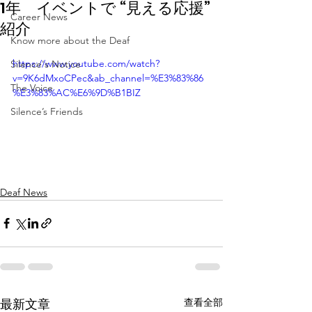
1年 イベントで “見える応援”
Career News
紹介
Know more about the Deaf
https://www.youtube.com/watch?
Silence's Notice
v=9K6dMxoCPec&ab_channel=%E3%83%86
The Voice
%E3%83%AC%E6%9D%B1BIZ
Silence’s Friends
Deaf News
查看全部
最新文章