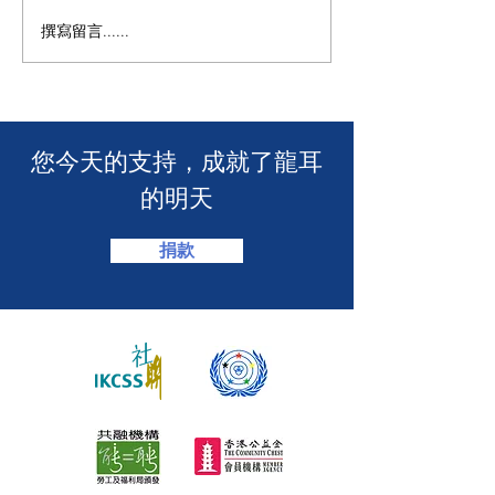
M+ | 看我今天
撰寫留言......
香港警務處 | 網上申請992
緊急短訊求助服務
​您今天的支持，成就了龍耳
的明天
捐款