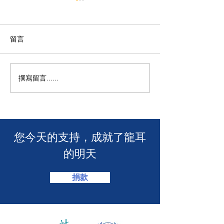
留言
撰寫留言......
🧯 【推動資訊無障礙！龍
【🎳 聾健同樂
耳為葵盛西邨消防安全簡
力！「龍耳」會
介會提供手語翻譯】 🤟
「LING皇LIN
2026」🏆】
​您今天的支持，成就了龍耳
的明天
捐款