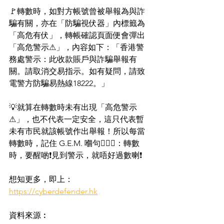
🚩轉數時，如對方帳號曾被舉報為與詐
騙有關，亦在「防騙視伏器」內標籤為
「高危有伏」，轉帳確認頁面便會彈出
「高危警示⚠」，內容如下：「香港警
務處警示：此收款賬戶與詐騙舉報有
關。請取消交易指示。如有疑問，請致
電警方防騙易熱線18222。」
💡就算在轉數時未有出現「高危警示
⚠」，也不代表一定安全，這只代表暫
未有市民就該帳號作出舉報！所以每當
轉數時，記住 G.E.M. 嗰句💁🏻‍♀：轉數
時，要醒啲❗見到警示，就唔好過數喇❗
想知更多，即上：
https://cyberdefender.hk
資料來源︰