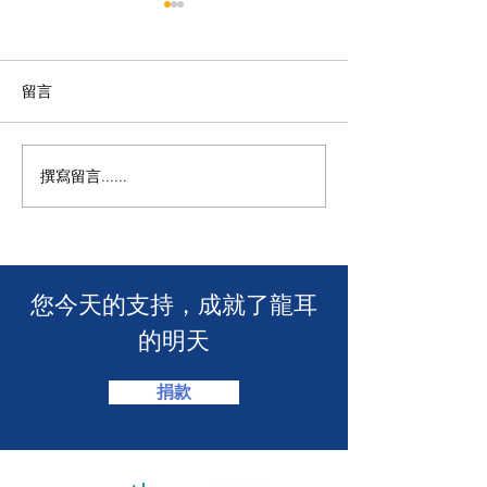
留言
撰寫留言......
年度慈善自助午餐&晚餐
【SUUNTO RUN 
2025 - 一起創造改變！🎉
MACAU】
​您今天的支持，成就了龍耳
的明天
捐款