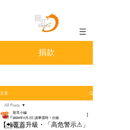
捐款
文章
All Posts
龍耳小編
All Posts
2024年8月2日
讀畢需時 1 分鐘
【📲覆蓋升級・「高危警示⚠」
Deaf News