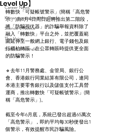
Level Up】
Career News
轉數快「可疑帳號警示」(簡稱「高危警
Know more about the Deaf
示」)由8月4日周日起將推出第二階段，
將「防騙視伏器」的詐騙舉報資料除了
Silence's Notice
融入「轉數快」平台之外，並把覆蓋範
The Voice
圍延伸至一般網上銀行、電子錢包及銀
行櫃枱轉賬，在公眾轉賬時提供更全面
Silence’s Friends
的防騙警示！
🔹去年11月警務處、金管局、銀行公
會、香港銀行同業結算有限公司，連同
本港主要零售銀行以及儲值支付工具營
運商，推出轉數快「可疑帳號警示」(簡
稱「高危警示」)。
截至今年6月底，系統已發出超過65萬次
「高危警示」，即約平均每30秒便發出1
個警示，有效提醒市民詐騙風險。