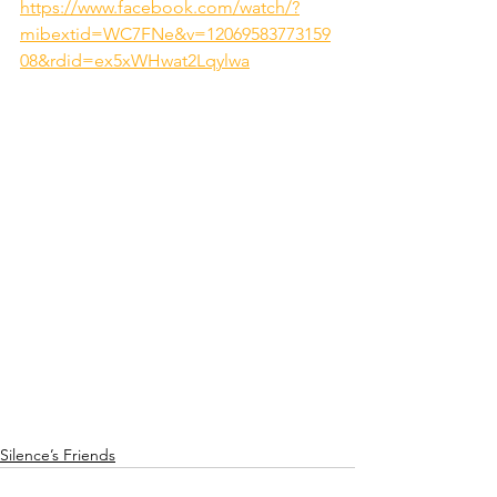
https://www.facebook.com/watch/?
mibextid=WC7FNe&v=12069583773159
08&rdid=ex5xWHwat2Lqylwa
Silence’s Friends