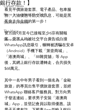
銀行存款！】
Career News
看見平價旅遊套票、電子產品、包車服
Know more about the Deaf
務、入油優惠等貼文或訊息，可能是黑
客偷走你金錢的第一步！
Silence's Notice
The Voice
警方由9月至今已接報至少6宗有關報
案，受害人均被社交平台廣告或白撞
Silence’s Friends
WhatsApp訊息吸引，輾轉被誘騙在安卓
（Android）手機下載「第壹商城」、
「港澳商城」、「88雜貨舖」等 App 
後，其網上銀行存款遭轉走，合共損失
$68萬元。
其中一名中年男子看到一個名為「金歐
旅遊」的專頁出售平價旅遊套票，並經
WhatsApp 聯絡客戶服務員。對方向男
子發送連結，要求男子安裝「港澳商
城」App，並登記會員以取得優惠。該
男子不虞有詐，下載毒App並輸入銀行