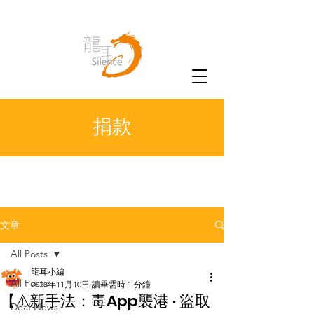
捐款
文章
All Posts
龍耳小編
All Posts
2023年11月10日
讀畢需時 1 分鐘
【⚠️新手法：毒App襲港 · 盜取
Deaf News