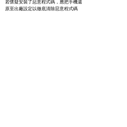
若懷疑安裝了惡意程式碼，應把手機還
原至出廠設定以徹底清除惡意程式碼