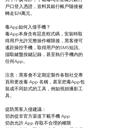
戶口登入憑證，豈料其銀行帳戶隨後被
轉走$24萬元。
毒App如何入侵手機？
毒App本身含有惡意程式碼，安裝時取
得用戶允許完整操作權限後，黑客便可
遙距操控手機，取得用戶的SMS短訊、
擷取鍵盤按鍵記錄，甚至執行手機內的
任何App。
注意：黑客會不定期定製作各類社交專
頁和更改毒 App 名稱，甚至把毒App包
裝成不同款式的工具，例如視頻播影工
具。
提防黑客入侵建議：
切勿從非官方渠道下載手機 App
切勿允許 App 存取不合理的權限