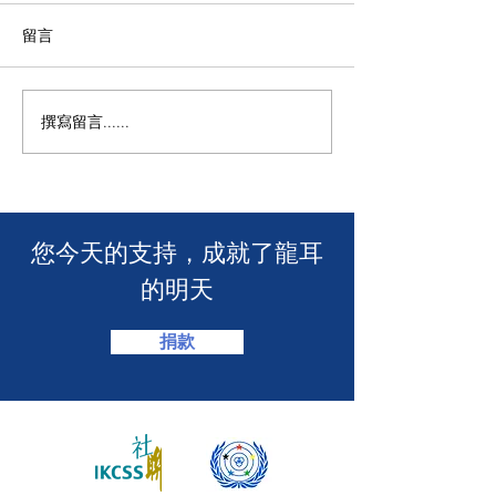
留言
撰寫留言......
年度慈善自助午餐&晚餐
【SUUNTO RUN 
2025 - 一起創造改變！🎉
MACAU】
​您今天的支持，成就了龍耳
的明天
捐款