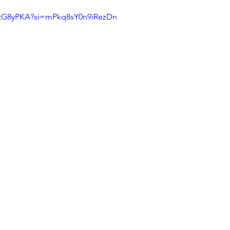
btG8yPKA?si=mPkq8sY0n9iRezDn