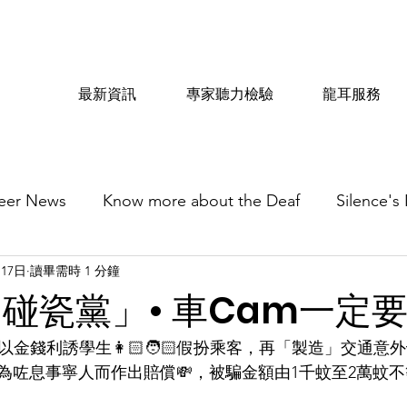
最新資訊
專家聽力檢驗
龍耳服務
eer News
Know more about the Deaf
Silence's
月17日
讀畢需時 1 分鐘
「碰瓷黨」• 車Cam一定
以金錢利誘學生👩🏻🧑🏻假扮乘客，再「製造」交通意外
往為咗息事寧人而作出賠償💸，被騙金額由1千蚊至2萬蚊