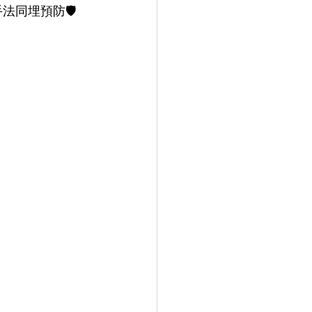
手法同埋預防🛡