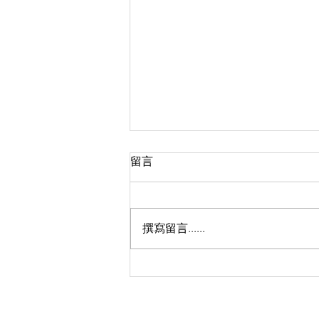
留言
撰寫留言......
🏃🏻‍♀️GRIP Beyond - OAKLEY
RUN 秋日動感開跑！🏃‍♂️