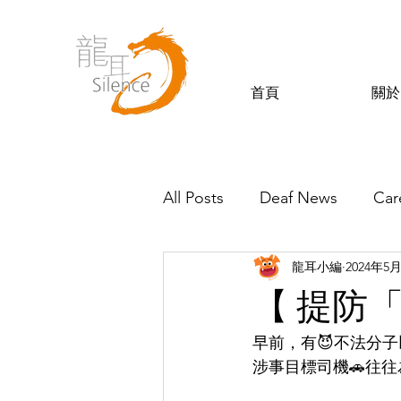
首頁
關於
All Posts
Deaf News
Car
龍耳小編
2024年5
Silence’s Friends
【 提防
早前，有😈不法分子
涉事目標司機🚗往