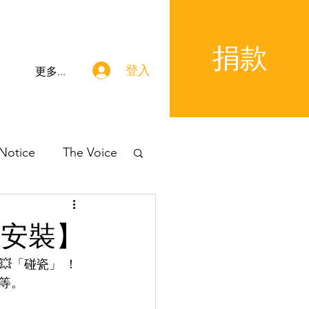
捐款
登入
更多...
 Notice
The Voice
要安裝】
💥「碰瓷」 ！
不等。