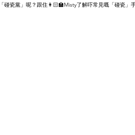
碰瓷黨」呢？跟住👩🏻‍🏫Misty了解吓常見嘅「碰瓷」