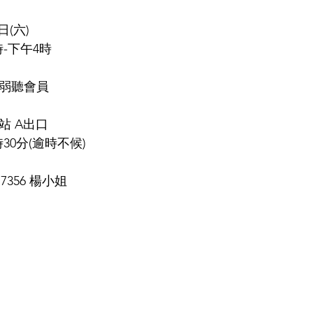
日(六)
-下午4時
弱聽會員
站 A出口
30分(逾時不候)
7356 楊小姐