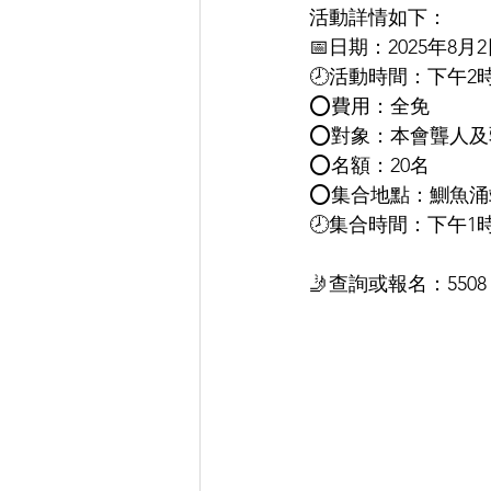
活動詳情如下：
📅日期：2025年8月2
🕗活動時間：下午2時
⭕費用：全免
⭕對象：本會聾人及
⭕名額：20名
⭕集合地點：鰂魚涌
🕗集合時間：下午1時
🤳查詢或報名：5508 