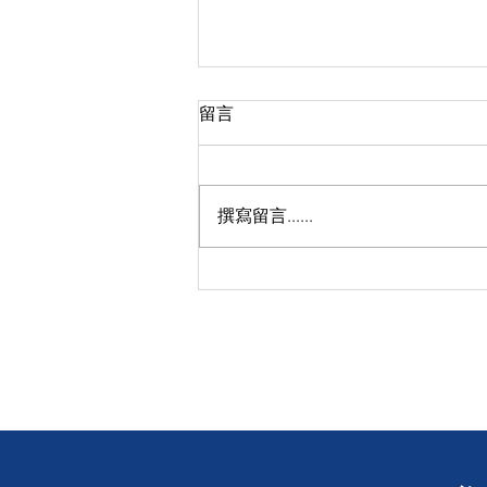
留言
撰寫留言......
【聾人視野理想社區攝影比
賽】