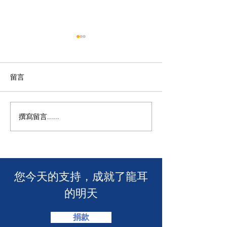
留言
【龍耳資訊】
不一樣的包包👛
撰寫留言......
​您今天的支持，成就了龍耳
的明天
捐款