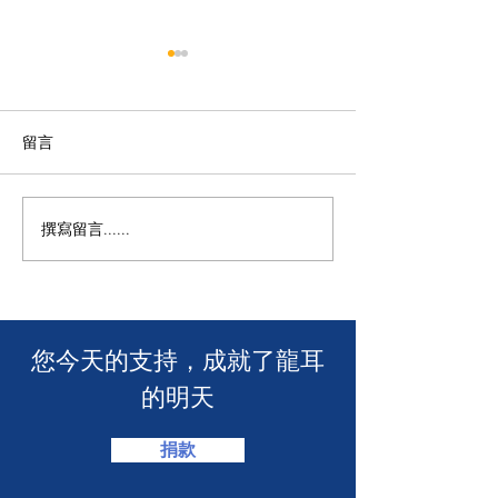
留言
【龍耳資訊】
不一樣的包包👛
撰寫留言......
​您今天的支持，成就了龍耳
的明天
捐款