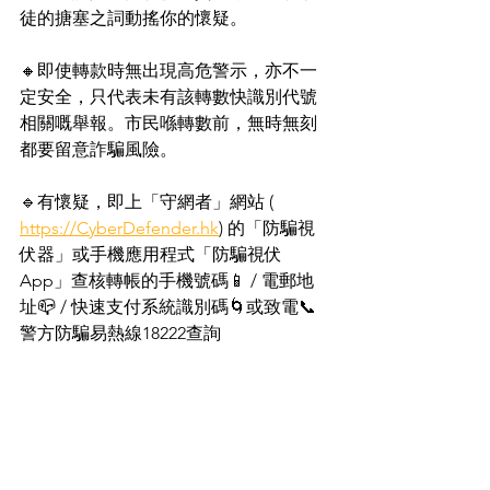
徒的搪塞之詞動搖你的懷疑。
🔸即使轉款時無出現高危警示，亦不一
定安全，只代表未有該轉數快識別代號
相關嘅舉報。市民喺轉數前，無時無刻
都要留意詐騙風險。
🔹有懷疑，即上「守網者」網站 ( 
https://CyberDefender.hk
) 的「防騙視
伏器」或手機應用程式「防騙視伏
App」查核轉帳的手機號碼📱 / 電郵地
址📪 / 快速支付系統識別碼🌀或致電📞
警方防騙易熱線18222查詢