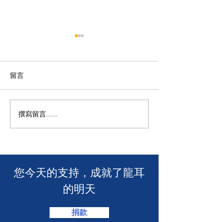
留言
撰寫留言......
年度慈善自助午餐&晚餐
【SUUNTO RUN 
2025 - 一起創造改變！🎉
MACAU】
​您今天的支持，成就了龍耳
的明天
捐款