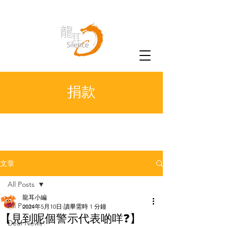
捐款
文章
All Posts
龍耳小編
All Posts
2024年5月10日
讀畢需時 1 分鐘
【見到呢個警示代表啲咩❓】
Deaf News