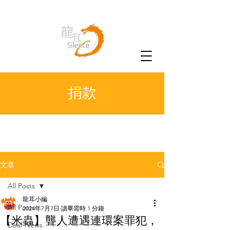
捐款
文章
All Posts
龍耳小編
All Posts
2024年7月7日
讀畢需時 1 分鐘
【米蟲】聾人遭遇連環案罪犯，
Deaf News