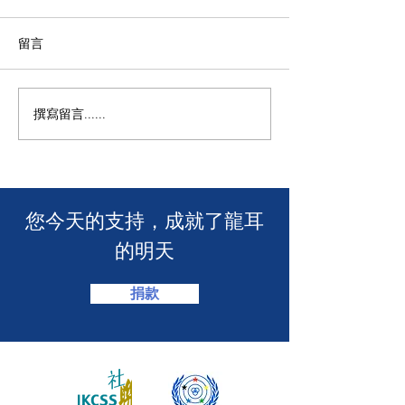
留言
撰寫留言......
🎉【龍耳送上祝賀！全新
🧯 【推動資訊
飲品店「糯語 NUMEE」正
耳為葵盛西邨消
式開幕，會員專享 7 折優
介會提供手語翻譯
惠！】🎊
​您今天的支持，成就了龍耳
的明天
捐款