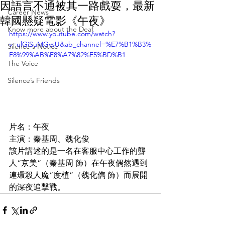
因語言不通被其一路戲耍，最新
Career News
韓國懸疑電影《午夜》
Know more about the Deaf
https://www.youtube.com/watch?
v=ulGiSuMGysU&ab_channel=%E7%B1%B3%
Silence's Notice
E8%99%AB%E8%A7%82%E5%BD%B1
The Voice
Silence’s Friends
片名：午夜
主演：秦基周、魏化俊
該片講述的是一名在客服中心工作的聾
人“京美”（秦基周 飾）在午夜偶然遇到
連環殺人魔“度植”（魏化儁 飾）而展開
的深夜追擊戰。