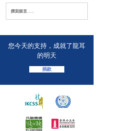
撰寫留言......
年度慈善自助午餐&晚餐
【SUUNTO RUN 
2025 - 一起創造改變！🎉
MACAU】
​您今天的支持，成就了龍耳
的明天
捐款