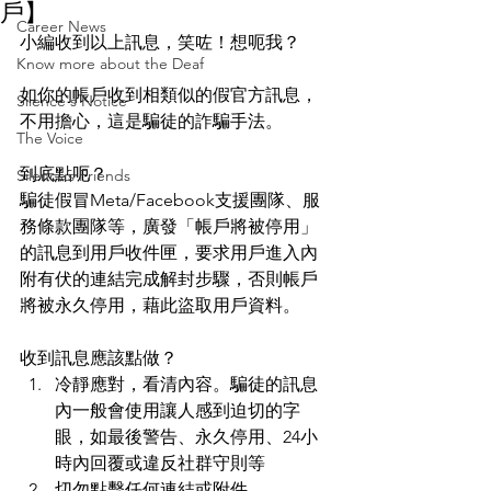
戶】
Career News
小編收到以上訊息，笑咗！想呃我？
Know more about the Deaf
如你的帳戶收到相類似的假官方訊息，
Silence's Notice
不用擔心，這是騙徒的詐騙手法。
The Voice
到底點呃？
Silence’s Friends
騙徒假冒Meta/Facebook支援團隊、服
務條款團隊等，廣發「帳戶將被停用」
的訊息到用戶收件匣，要求用戶進入內
附有伏的連結完成解封步驟，否則帳戶
將被永久停用，藉此盜取用戶資料。
收到訊息應該點做？
冷靜應對，看清內容。騙徒的訊息
內一般會使用讓人感到迫切的字
眼，如最後警告、永久停用、24小
時內回覆或違反社群守則等
切勿點擊任何連結或附件