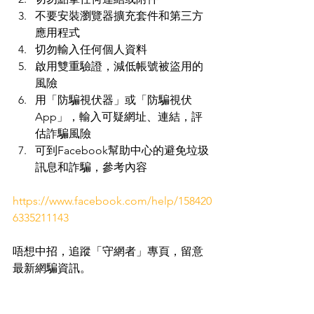
不要安裝瀏覽器擴充套件和第三方
應用程式
切勿輸入任何個人資料
啟用雙重驗證，減低帳號被盜用的
風險
用「防騙視伏器」或「防騙視伏
App」，輸入可疑網址、連結，評
估詐騙風險
可到Facebook幫助中心的避免垃圾
訊息和詐騙，參考內容
https://www.facebook.com/help/158420
6335211143
唔想中招，追蹤「守網者」專頁，留意
最新網騙資訊。