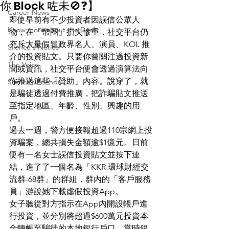
你 Block 咗未🚫❓】
Career News
即使早前有不少投資者因誤信公眾人
Know more about the Deaf
物，在「幣圈」損失慘重，社交平台仍
充斥大量假冒政界名人、演員、KOL 推
Silence's Notice
介的投資貼文。只要你曾關注過投資新
The Voice
聞或資訊，社交平台便會透過演算法向
你推送這些「贊助」內容。說穿了，就
Silence’s Friends
是騙徒透過付費推廣，把詐騙貼文推送
至指定地區、年齡、性別、興趣的用
戶。
過去一週，警方便接報超過110宗網上投
資騙案，總共損失金額逾$1億元。日前
便有一名女士誤信投資貼文並按下連
結，進了了一個名為「KKR 環球財經交
流群-68群」的群組，群內的「客戶服務
員」游說她下載虛假投資App。
女子聽從對方指示在App內開設帳戶進
行投資，並分別將超過$600萬元投資本
金轉帳至騙徒的本地銀行戶口。當時銀