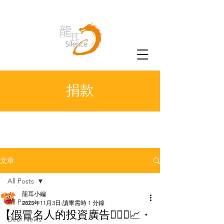
捐款
文章
All Posts
龍耳小編
All Posts
2023年11月3日
讀畢需時 1 分鐘
【假冒名人的投資廣告💁🏻‍♀️📈・
Deaf News