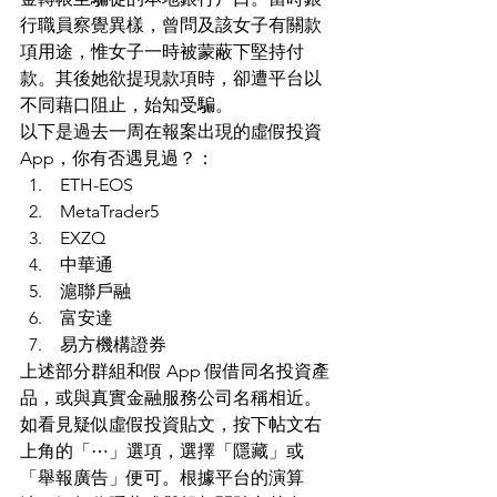
行職員察覺異樣，曾問及該女子有關款
項用途，惟女子一時被蒙蔽下堅持付
款。其後她欲提現款項時，卻遭平台以
不同藉口阻止，始知受騙。
以下是過去一周在報案出現的虛假投資
App，你有否遇見過？：
 ETH-EOS
 MetaTrader5
 EXZQ
 中華通
 滬聯戶融
 富安達
 易方機構證券
上述部分群組和假 App 假借同名投資產
品，或與真實金融服務公司名稱相近。
如看見疑似虛假投資貼文，按下帖文右
上角的「⋯」選項，選擇「隱藏」或
「舉報廣告」便可。根據平台的演算