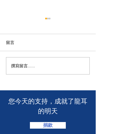
留言
撰寫留言......
年度慈善自助午餐&晚餐
【SUUNTO RUN 
2025 - 一起創造改變！🎉
MACAU】
​您今天的支持，成就了龍耳
的明天
捐款