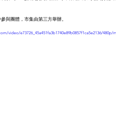
中參與團體，市集由第三方舉辦。
ic.com/video/e73726_45a451fa3b1740e89b0857f1ca5e2136/480p/