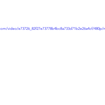
ic.com/video/e73726_82f27e73778b4bc8a733d71b2e26a4cf/480p/