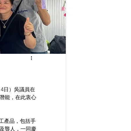
14日）吳議員在
潛能，在此衷心
手工產品，包括手
及聾人，一同慶