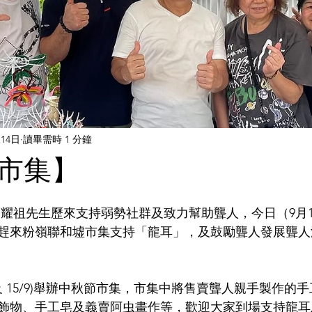
月14日
讀畢需時 1 分鐘
市集】
吳耀祖先生歷來支持弱勢社群及致力幫助聾人，今日（9月
趕來粉嶺聯和墟市集支持「龍耳」，及鼓勵聾人發展聾人
9 及 15/9)舉辦中秋節市集，市集中將售賣聾人親手製作的
飾物、手工皂及義賣阿虫畫作等，歡迎大家到場支持龍耳