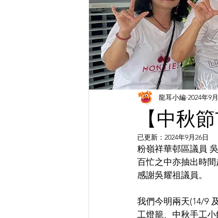
龍耳小編
2024年9
【中秋節
已更新：
2024年9月26日
粉嶺祥華邨區議員 
百忙之中亦抽出時間
感謝吳耀祖議員。
我們今明兩天(14/
工燈籠、中秋手工小