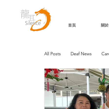
首頁
關於
All Posts
Deaf News
Car
Silence’s Friends