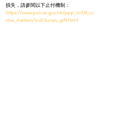
損失，請參閱以下止付機制：
https://www.police.gov.hk/ppp_tc/04_cr
ime_matters/tcd/itunes_gift.html