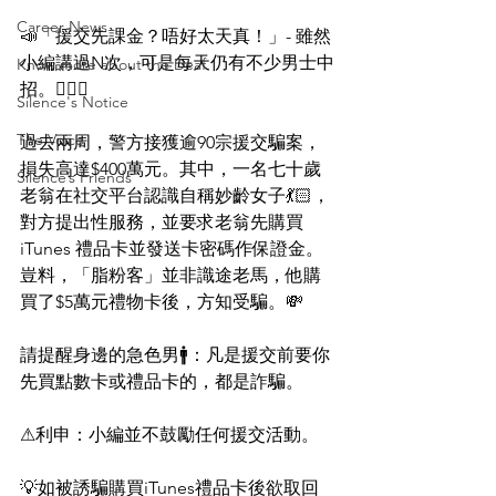
Career News
📣「援交先課金？唔好太天真！」- 雖然
小編講過N次，可是每天仍有不少男士中
Know more about the Deaf
招。🤦🏻‍♂
Silence's Notice
The Voice
過去兩周，警方接獲逾90宗援交騙案，
損失高達$400萬元。其中，一名七十歲
Silence’s Friends
老翁在社交平台認識自稱妙齡女子💃🏻，
對方提出性服務，並要求老翁先購買 
iTunes 禮品卡並發送卡密碼作保證金。
豈料，「脂粉客」並非識途老馬，他購
買了$5萬元禮物卡後，方知受騙。💸
請提醒身邊的急色男🚹：凡是援交前要你
先買點數卡或禮品卡的，都是詐騙。
⚠利申：小編並不鼓勵任何援交活動。
💡如被誘騙購買iTunes禮品卡後欲取回