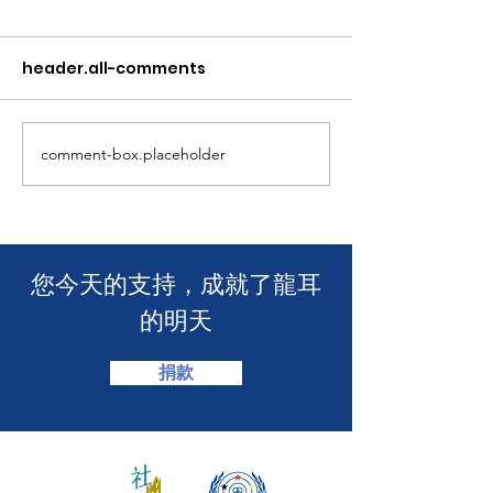
header.all-comments
comment-box.placeholder
年度慈善自助午餐&晚餐
【SUUNTO RUN 
2025 - 一起創造改變！🎉
MACAU】
​您今天的支持，成就了龍耳
的明天
捐款