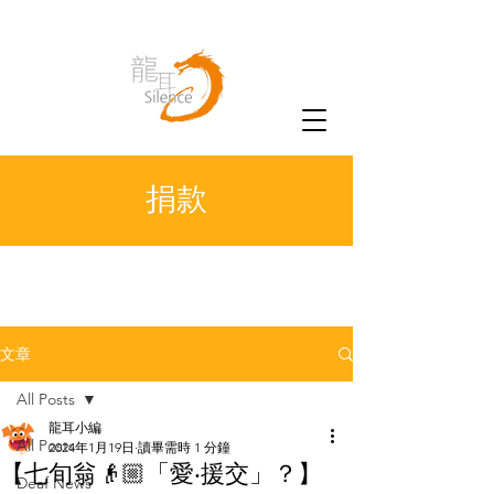
捐款
文章
All Posts
龍耳小編
All Posts
2024年1月19日
讀畢需時 1 分鐘
【七旬翁👴🏼「愛‧援交」？】
Deaf News