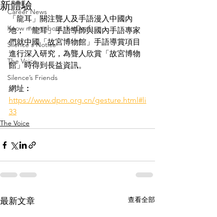
新體驗
Career News
「龍耳」關注聾人及手語漫入中國內
Know more about the Deaf
地，「龍耳」手語導師與國內手語專家
們就中國「故宮博物館」手語導賞項目
Silence's Notice
進行深入研究，為聾人欣賞「故宮博物
The Voice
館」時得到長益資訊。
Silence’s Friends
網址︰
https://www.dpm.org.cn/gesture.html#li
33
The Voice
查看全部
最新文章