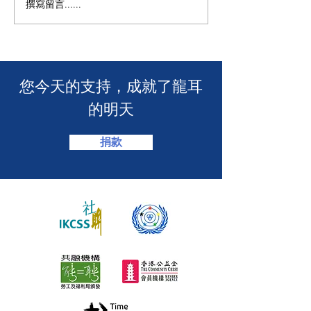
撰寫留言......
🧯 【推動資訊無障礙！龍
【🎳 聾健同樂
耳為葵盛西邨消防安全簡
力！「龍耳」會
介會提供手語翻譯】 🤟
「LING皇LIN
2026」🏆】
​您今天的支持，成就了龍耳
的明天
捐款